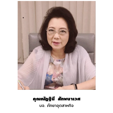
คุณณัฎฐินี
สักพนาเวศ
บจ. ภัทยาอุตสาหกิจ