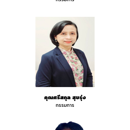
คุณศรีสกุล สุขรุ่ง
กรรมการ