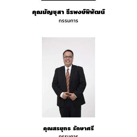
คุณมัญชุสา ธีรพงษ์พิพัฒน์
กรรมการ
คุณสรยุทธ รักษาศรี
กรรมการ