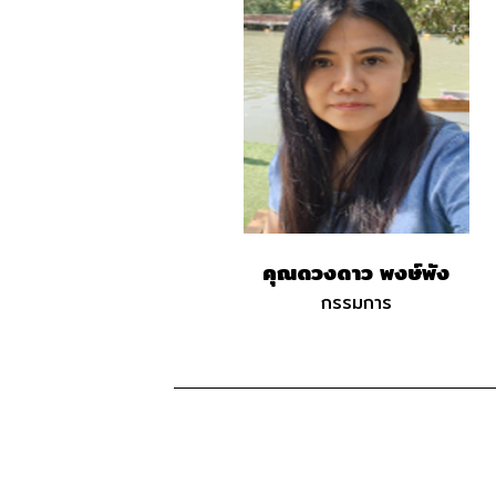
คุณดวงดาว พงษ์พัง
กรรมการ